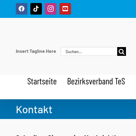
Zum
Facebook
Tiktok
Instagram
YouTube
Inhalt
springen
Suche
Insert Tagline Here
nach:
Startseite
Bezirksverband TeS
Kontakt